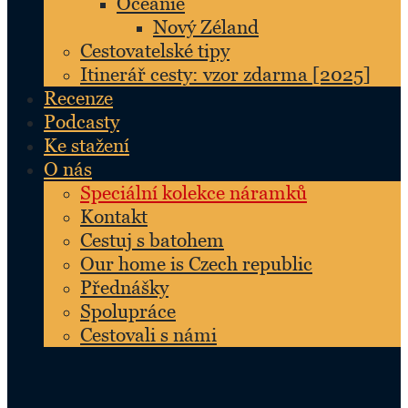
Oceánie
Nový Zéland
Cestovatelské tipy
Itinerář cesty: vzor zdarma [2025]
Recenze
Podcasty
Ke stažení
O nás
Speciální kolekce náramků
Kontakt
Cestuj s batohem
Our home is Czech republic
Přednášky
Spolupráce
Cestovali s námi