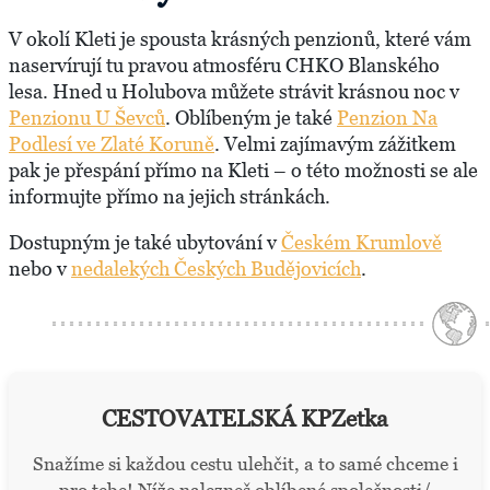
V okolí Kleti je spousta krásných penzionů, které vám
naservírují tu pravou atmosféru CHKO Blanského
lesa. Hned u Holubova můžete strávit krásnou noc v
Penzionu U Ševců
. Oblíbeným je také
Penzion Na
Podlesí ve Zlaté Koruně
. Velmi zajímavým zážitkem
pak je přespání přímo na Kleti – o této možnosti se ale
informujte přímo na jejich stránkách.
Dostupným je také ubytování v
Českém Krumlově
nebo v
nedalekých Českých Budějovicích
.
CESTOVATELSKÁ KPZetka
Snažíme si každou cestu ulehčit, a to samé chceme i