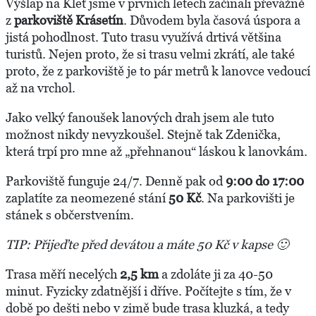
Výšlap na Kleť jsme v prvních letech začínali převážně
z
parkoviště Krásetín
. Důvodem byla časová úspora a
jistá pohodlnost. Tuto trasu využívá drtivá většina
turistů. Nejen proto, že si trasu velmi zkrátí, ale také
proto, že z parkoviště je to pár metrů k lanovce vedoucí
až na vrchol.
Jako velký fanoušek lanových drah jsem ale tuto
možnost nikdy nevyzkoušel. Stejně tak Zdenička,
která trpí pro mne až „přehnanou“ láskou k lanovkám.
Parkoviště funguje 24/7. Denně pak od
9:00 do 17:00
zaplatíte za neomezené stání
50 Kč
. Na parkovišti je
stánek s občerstvením.
TIP: Přijeďte před devátou a máte 50 Kč v kapse 🙂
Trasa měří necelých
2,5 km
a zdoláte ji za 40-50
minut. Fyzicky zdatnější i dříve. Počítejte s tím, že v
době po dešti nebo v zimě bude trasa kluzká, a tedy