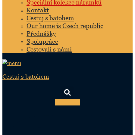
Speciální kolekce náramků
Kontakt
Cestuj s batohem
Our home is Czech republic
Přednášky
Spolupráce
Cestovali s námi
Cestuj s batohem
Instagram