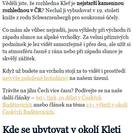
Věděli jste, že rozhledna Kleť je
nejstarší kamennou
rozhlednou v ČR
? Nechal ji vybudovat v 19. století
kníže z rodu Schwarzenbergů pro soukromé účely.
Co mám ale vůbec nejradši, jsou výhledy při východu či
západu slunce na alpské vrcholky. Za velmi příznivých
podmínek je lez vidět samozřejmě i přes den, ale užít si
tu atmosféru časně z rána nebo při západu slunce je
skvělý zážitek.
Když už budete na vrcholu stojí za to vidět i prostředí
nejvýše položené hvězdárny
na našem území.
Trávíte na jihu Čech více času? Podívejte se na naše
další články –
60+ tipů, co dělat v Českých
Budějovicích
anebo článek na téma
13+ výletů v okolí
Českých Budějovicích
.
Kde se ubytovat v okolí Kleti