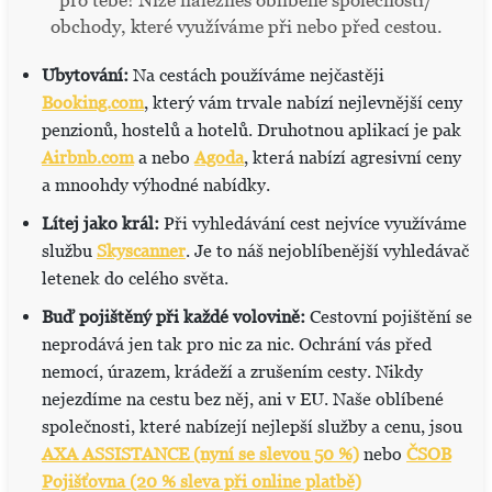
pro tebe! Níže nalezneš oblíbené společnosti/
obchody, které využíváme při nebo před cestou.
Ubytování:
Na cestách používáme nejčastěji
Booking.com
, který vám trvale nabízí nejlevnější ceny
penzionů, hostelů a hotelů. Druhotnou aplikací je pak
Airbnb.com
a nebo
Agoda
, která nabízí agresivní ceny
a mnoohdy výhodné nabídky.
Lítej jako král:
Při vyhledávání cest nejvíce využíváme
službu
Skyscanner
. Je to náš nejoblíbenější vyhledávač
letenek do celého světa.
Buď pojištěný při každé volovině:
Cestovní pojištění se
neprodává jen tak pro nic za nic. Ochrání vás před
nemocí, úrazem, krádeží a zrušením cesty. Nikdy
nejezdíme na cestu bez něj, ani v EU. Naše oblíbené
společnosti, které nabízejí nejlepší služby a cenu, jsou
AXA ASSISTANCE (nyní se slevou 50 %)
nebo
ČSOB
Pojišťovna (20 % sleva při online platbě)