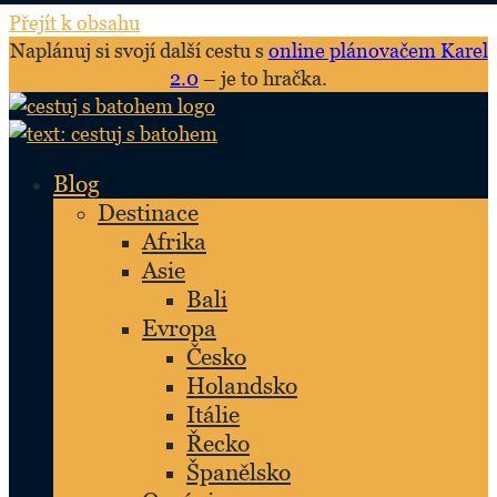
Přejít k obsahu
Naplánuj si svojí další cestu s
online plánovačem Karel
2.0
– je to hračka.
Blog
Destinace
Afrika
Asie
Bali
Evropa
Česko
Holandsko
Itálie
Řecko
Španělsko