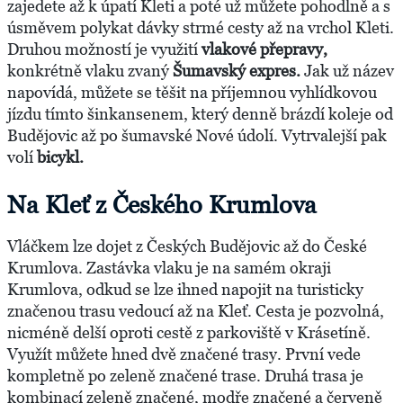
zajedete až k úpatí Kleti a poté už můžete pohodlně a s
úsměvem polykat dávky strmé cesty až na vrchol Kleti.
Druhou možností je využití
vlakové přepravy,
konkrétně vlaku zvaný
Šumavský expres.
Jak už název
napovídá, můžete se těšit na příjemnou vyhlídkovou
jízdu tímto šinkansenem, který denně brázdí koleje od
Budějovic až po šumavské Nové údolí. Vytrvalejší pak
volí
bicykl.
Na Kleť z Českého Krumlova
Vláčkem lze dojet z Českých Budějovic až do České
Krumlova. Zastávka vlaku je na samém okraji
Krumlova, odkud se lze ihned napojit na turisticky
značenou trasu vedoucí až na Kleť. Cesta je pozvolná,
nicméně delší oproti cestě z parkoviště v Krásetíně.
Využít můžete hned dvě značené trasy. První vede
kompletně po zeleně značené trase. Druhá trasa je
kombinací zeleně značené, modře značené a červeně