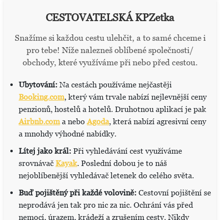
CESTOVATELSKÁ KPZetka
Snažíme si každou cestu ulehčit, a to samé chceme i
pro tebe! Níže nalezneš oblíbené společnosti/
obchody, které využíváme při nebo před cestou.
Ubytování:
Na cestách používáme nejčastěji
Booking.com
, který vám trvale nabízí nejlevnější ceny
penzionů, hostelů a hotelů. Druhotnou aplikací je pak
Airbnb.com
a nebo
Agoda
, která nabízí agresivní ceny
a mnohdy výhodné nabídky.
Lítej jako král:
Při vyhledávání cest využíváme
srovnávač
Kayak
. Poslední dobou je to náš
nejoblíbenější vyhledávač letenek do celého světa.
Buď pojištěný při každé volovině:
Cestovní pojištění se
neprodává jen tak pro nic za nic. Ochrání vás před
nemocí, úrazem, krádeží a zrušením cesty. Nikdy