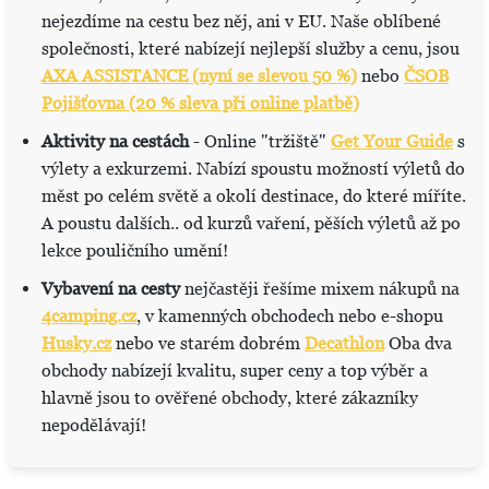
nejezdíme na cestu bez něj, ani v EU. Naše oblíbené
společnosti, které nabízejí nejlepší služby a cenu, jsou
AXA ASSISTANCE (nyní se slevou 50 %)
nebo
ČSOB
Pojišťovna (20 % sleva při online platbě)
Aktivity na cestách
- Online "tržiště"
Get Your Guide
s
výlety a exkurzemi. Nabízí spoustu možností výletů do
měst po celém světě a okolí destinace, do které míříte.
A poustu dalších.. od kurzů vaření, pěších výletů až po
lekce pouličního umění!
Vybavení na cesty
nejčastěji řešíme mixem nákupů na
4camping.cz
, v kamenných obchodech nebo e-shopu
Husky.cz
nebo ve starém dobrém
Decathlon
Oba dva
obchody nabízejí kvalitu, super ceny a top výběr a
hlavně jsou to ověřené obchody, které zákazníky
nepodělávají!