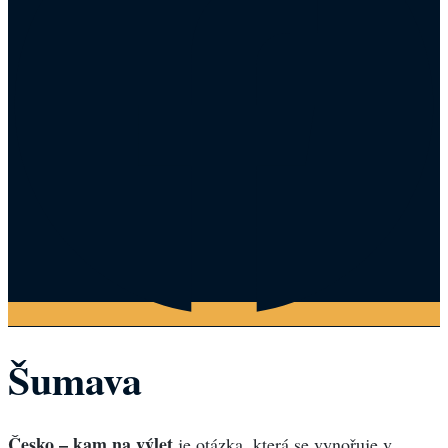
Šumava
Česko – kam na výlet
je otázka, která se vynořuje v