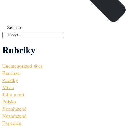
Search
Rubriky
Uncategorized @cs
Recenze
Zážitky
Místa
Jídlo a pití
Polsko
Nezařazené
Nezařazené
Expedice