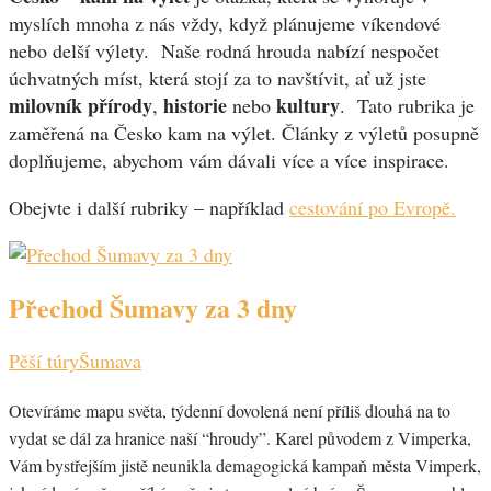
myslích mnoha z nás vždy, když plánujeme víkendové
nebo delší výlety. Naše rodná hrouda nabízí nespočet
úchvatných míst, která stojí za to navštívit, ať už jste
milovník přírody
historie
kultury
,
nebo
. Tato rubrika je
zaměřená na Česko kam na výlet. Články z výletů posupně
doplňujeme, abychom vám dávali více a více inspirace.
Obejvte i další rubriky – například
cestování po Evropě.
Přechod Šumavy za 3 dny
Pěší túry
Šumava
Otevíráme mapu světa, týdenní dovolená není příliš dlouhá na to
vydat se dál za hranice naší “hroudy”. Karel původem z Vimperka,
Vám bystřejším jistě neunikla demagogická kampaň města Vimperk,