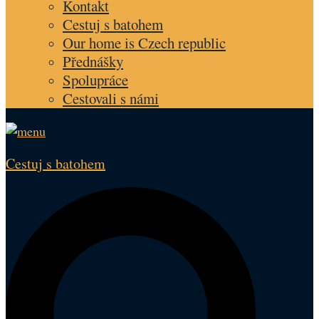
Kontakt
Cestuj s batohem
Our home is Czech republic
Přednášky
Spolupráce
Cestovali s námi
Cestuj s batohem