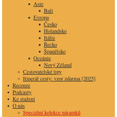
Asie
Bali
Evropa
Česko
Holandsko
Itálie
Řecko
Španělsko
Oceánie
Nový Zéland
Cestovatelské tipy
Itinerář cesty: vzor zdarma [2025]
Recenze
Podcasty
Ke stažení
O nás
Speciální kolekce náramků