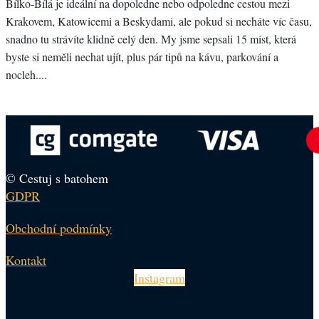
Bílko-Bílá je ideální na dopoledne nebo odpoledne cestou mezi
Krakovem, Katowicemi a Beskydami, ale pokud si necháte víc času,
snadno tu strávíte klidně celý den. My jsme sepsali 15 míst, která
byste si neměli nechat ujít, plus pár tipů na kávu, parkování a
nocleh....
© Cestuj s batohem
GDPR
Obchodní podmínky
Kontakt
Instagram