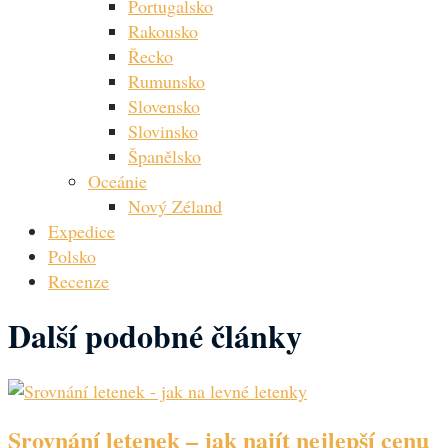
Portugalsko
Rakousko
Řecko
Rumunsko
Slovensko
Slovinsko
Španělsko
Oceánie
Nový Zéland
Expedice
Polsko
Recenze
Další podobné články
Srovnání letenek – jak najít nejlepší cenu