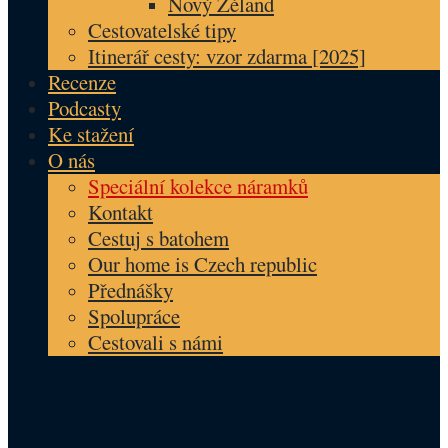
Nový Zéland
Cestovatelské tipy
Itinerář cesty: vzor zdarma [2025]
Recenze
Podcasty
Ke stažení
O nás
Speciální kolekce náramků
Kontakt
Cestuj s batohem
Our home is Czech republic
Přednášky
Spolupráce
Cestovali s námi