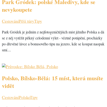
Park Gródek: polské Maledivy, kde se
nevykoupete
Cestování
Pěší túry
Tipy
Park Gródek je jedním z nejfotogeničtějších míst jižního Polska a dá
se z něj vytěžit pěkný celodenní výlet - včetně potápění, procházky
po dřevěné lávce a bonusového tipu na jezero, kde se koupat naopak
smí....
Polsko, Bílsko-Bělá: 15 míst, která musíte
vidět
Cestování
Polsko
Tipy