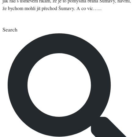
jak rád s úsměvem říkám, že je to pomyslná brána Šumavy, navrhl,
že bychom mohli jít přechod Šumavy. A co víc…...
Search