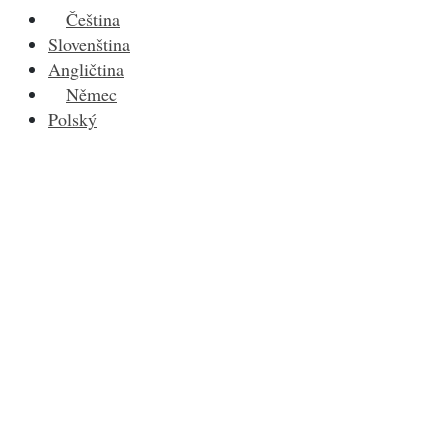
Čeština
Slovenština
Angličtina
Němec
Polský