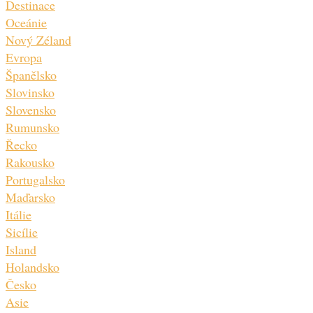
Destinace
Oceánie
Nový Zéland
Evropa
Španělsko
Slovinsko
Slovensko
Rumunsko
Řecko
Rakousko
Portugalsko
Maďarsko
Itálie
Sicílie
Island
Holandsko
Česko
Asie