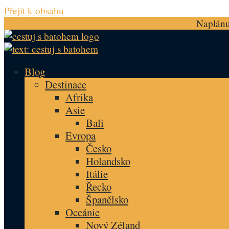
Přejít k obsahu
Naplánuj
Blog
Destinace
Afrika
Asie
Bali
Evropa
Česko
Holandsko
Itálie
Řecko
Španělsko
Oceánie
Nový Zéland