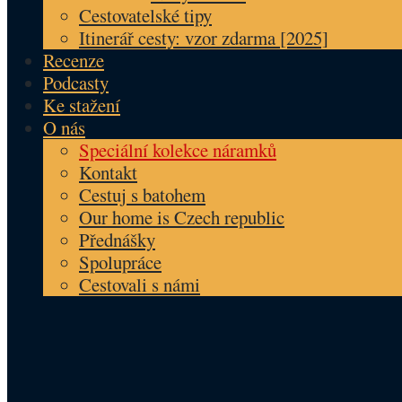
Cestovatelské tipy
Itinerář cesty: vzor zdarma [2025]
Recenze
Podcasty
Ke stažení
O nás
Speciální kolekce náramků
Kontakt
Cestuj s batohem
Our home is Czech republic
Přednášky
Spolupráce
Cestovali s námi