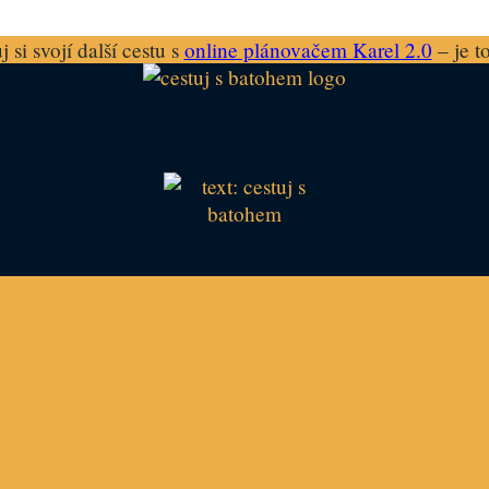
 si svojí další cestu s
online plánovačem Karel 2.0
– je t