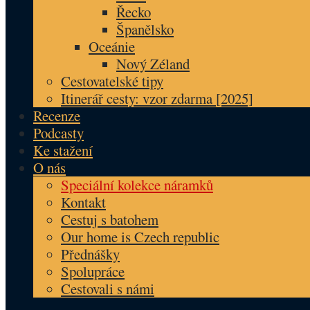
Řecko
Španělsko
Oceánie
Nový Zéland
Cestovatelské tipy
Itinerář cesty: vzor zdarma [2025]
Recenze
Podcasty
Ke stažení
O nás
Speciální kolekce náramků
Kontakt
Cestuj s batohem
Our home is Czech republic
Přednášky
Spolupráce
Cestovali s námi