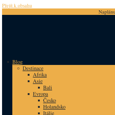
Přejít k obsahu
Naplánuj
Blog
Destinace
Afrika
Asie
Bali
Evropa
Česko
Holandsko
Itálie