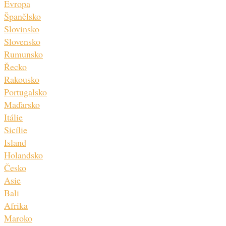
Evropa
Španělsko
Slovinsko
Slovensko
Rumunsko
Řecko
Rakousko
Portugalsko
Maďarsko
Itálie
Sicílie
Island
Holandsko
Česko
Asie
Bali
Afrika
Maroko