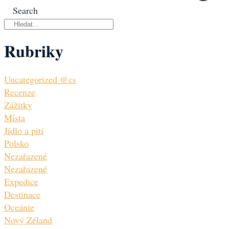
Search
Rubriky
Uncategorized @cs
Recenze
Zážitky
Místa
Jídlo a pití
Polsko
Nezařazené
Nezařazené
Expedice
Destinace
Oceánie
Nový Zéland