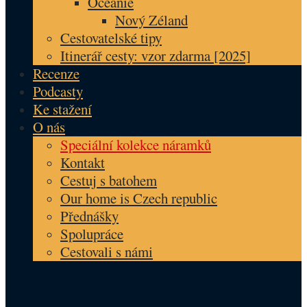
Oceánie
Nový Zéland
Cestovatelské tipy
Itinerář cesty: vzor zdarma [2025]
Recenze
Podcasty
Ke stažení
O nás
Speciální kolekce náramků
Kontakt
Cestuj s batohem
Our home is Czech republic
Přednášky
Spolupráce
Cestovali s námi