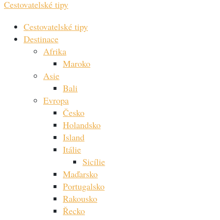
Cestovatelské tipy
Cestovatelské tipy
Destinace
Afrika
Maroko
Asie
Bali
Evropa
Česko
Holandsko
Island
Itálie
Sicílie
Maďarsko
Portugalsko
Rakousko
Řecko