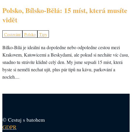
Polsko, Bílsko-Bělá: 15 míst, která musíte
vidět
Cestování
Polsko
Tipy
Bílko-Bílá je ideální na dopoledne nebo odpoledne cestou mezi
Krakovem, Katowicemi a Beskydami, ale pokud si necháte víc času,
snadno tu strávíte klidně celý den. My jsme sepsali 15 míst, která
byste si neměli nechat ujít, plus pár tipů na kávu, parkování a
nocleh....
© Cestuj s batohem
GDPR