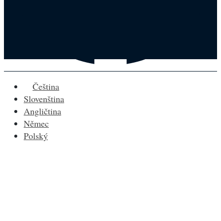
Čeština
Slovenština
Angličtina
Němec
Polský