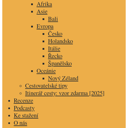
Afrika
Asie
Bali
Evropa
Česko
Holandsko
Itálie
Řecko
Španělsko
Oceánie
Nový Zéland
Cestovatelské tipy
Itinerář cesty: vzor zdarma [2025]
Recenze
Podcasty
Ke stažení
O nás