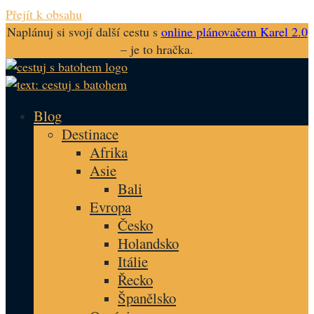
Přejít k obsahu
Naplánuj si svojí další cestu s
online plánovačem Karel 2.0
– je to hračka.
Blog
Destinace
Afrika
Asie
Bali
Evropa
Česko
Holandsko
Itálie
Řecko
Španělsko