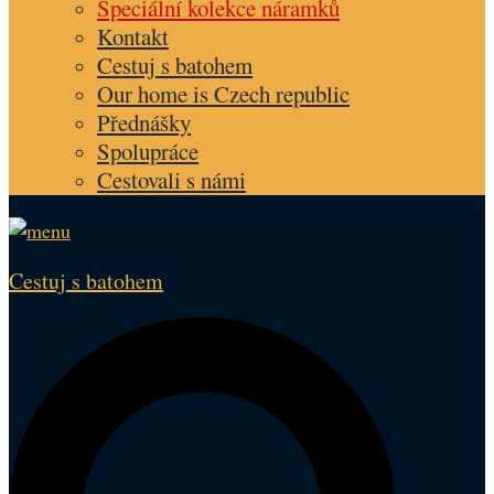
Speciální kolekce náramků
Kontakt
Cestuj s batohem
Our home is Czech republic
Přednášky
Spolupráce
Cestovali s námi
Cestuj s batohem