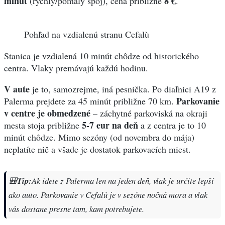
minút
8 €
(rýchly/pomalý spoj), cena približne
.
Pohľad na vzdialenú stranu Cefalù
Stanica je vzdialená 10 minút chôdze od historického
centra. Vlaky premávajú každú hodinu.
V aute
je to, samozrejme, iná pesnička. Po diaľnici A19 z
Parkovanie
Palerma prejdete za 45 minút približne 70 km.
v centre je obmedzené
– záchytné parkoviská na okraji
5-7 eur na deň
mesta stoja približne
a z centra je to 10
minút chôdze. Mimo sezóny (od novembra do mája)
neplatíte nič a všade je dostatok parkovacích miest.
🎒
Tip:
Ak idete z Palerma len na jeden deň, vlak je určite lepší
ako auto. Parkovanie v Cefalù je v sezóne nočná mora a vlak
vás dostane presne tam, kam potrebujete.