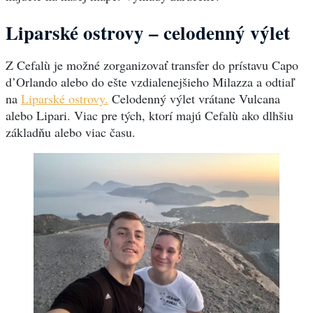
Liparské ostrovy – celodenný výlet
Z Cefalù je možné zorganizovať transfer do prístavu Capo
d’Orlando alebo do ešte vzdialenejšieho Milazza a odtiaľ
na
Liparské ostrovy.
Celodenný výlet vrátane Vulcana
alebo Lipari. Viac pre tých, ktorí majú Cefalù ako dlhšiu
základňu alebo viac času.