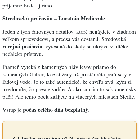
príjemné bude aj ráno.
Stredoveká práčovňa – Lavatoio Medievale
Jeden z tých čarovných detailov, ktoré nenájdete v žiadnom
veľkom sprievodcovi, a predsa vás dostanú. Stredoveká
verejná práčovňa
vytesaná do skaly sa ukrýva v uličke
neďaleko prístavu.
Prameň vyteká z kamenných hláv levov priamo do
kamenných žľabov, kde si ženy už po stáročia perú šaty v
ľadovej vode. Je to také autentické, že chvíľu trvá, kým si
uvedomíte, čo presne vidíte. A ako sa nám to sakramentsky
páči! Ale tento pocit zažijete na viacerých miestach Sicílie.
počas celého dňa bezplatný
Vstup je
.
Chystáš se na Sicílii?
📌
Neztrácej čas hledáním