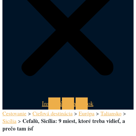
Instagram
Youtube
Facebook
Cestovanie
>
Cieľová destinácia
>
Európa
>
Taliansko
>
Cefalù, Sicília: 9 miest, ktoré treba vidieť, a
Sicília
>
prečo tam ísť