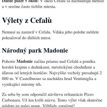
Ďalšie pláže v okolí:
V okolí Cefalù sa nachádzajú menšie
a v sezóne často tichšie miesta.
Výlety z Cefalù
Nemusí sa zastaviť v Cefalu. Vďaka jeho polohe môžete
pokračovať do ďalších miest.
Národný park Madonie
Madonie
Pohorie
začína priamo nad Cefalú a ponúka
horskú krajinu s dedinkami, turistickými chodníkmi a
úľavou od letných horúčav. Najvyššie vrcholy presahujú 2
000 m. V Castelbuono sa nachádza hrad Ventimiglia a
vynikajúci miestny trh.
Za seba by som odporučil návštevu reštaurácie Pizzo
Carbonara. Už len kvôli názvu. Tento výlet však skutočne
nájdete na našej mape. Výhľady zaručené!