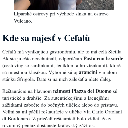
Liparské ostrovy pri východe slnka na ostrove
Vulcano.
Kde sa najesť v Cefalù
Cefalù má vynikajúcu gastronómiu, ale to má celá Sicília.
Pasta con le sarde
Ak ste ju ešte neochutnali, odporúčam
(cestoviny so sardinkami, feniklom a hrozienkami), ktoré
arancini
sú miestnou klasikou. Výborné sú aj
v malom
stánku Sfrigola. Dáte si na nich záležať a idete ďalej.
námestí Piazza del Duomo
Reštaurácie na hlavnom
sú
turistické a drahšie. Za autentickejšími a lacnejšími
zážitkami zabočte do bočných uličiek alebo do prístavu.
Veľmi sa mi páčili reštaurácie v uličke Via Carlo Ortolani
di Bordonaro. Z priečelí reštaurácií bolo vidieť, že za
rozumný peniaz dostanete kráľovský zážitok.