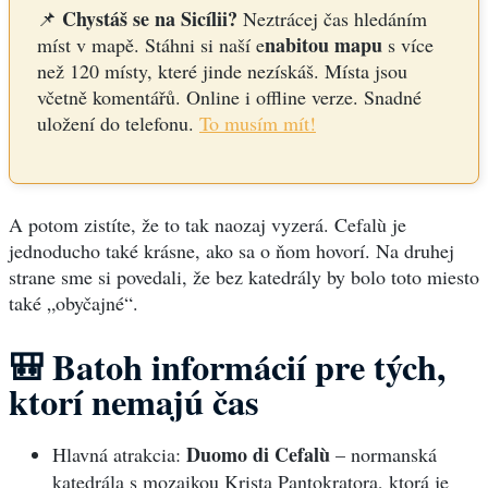
Chystáš se na Sicílii?
📌
Neztrácej čas hledáním
nabitou mapu
míst v mapě. Stáhni si naší e
s více
než 120 místy, které jinde nezískáš. Místa jsou
včetně komentářů. Online i offline verze. Snadné
uložení do telefonu.
To musím mít!
A potom zistíte, že to tak naozaj vyzerá. Cefalù je
jednoducho také krásne, ako sa o ňom hovorí. Na druhej
strane sme si povedali, že bez katedrály by bolo toto miesto
také „obyčajné“.
🎒
Batoh informácií pre tých,
ktorí nemajú čas
Duomo di Cefalù
Hlavná atrakcia:
– normanská
katedrála s mozaikou Krista Pantokratora, ktorá je