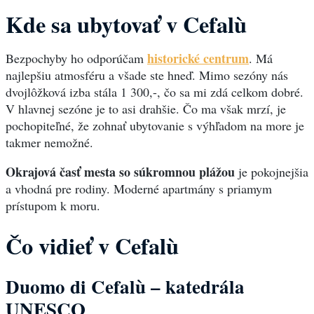
Kde sa ubytovať v Cefalù
historické centrum
Bezpochyby ho odporúčam
. Má
najlepšiu atmosféru a všade ste hneď. Mimo sezóny nás
dvojlôžková izba stála 1 300,-, čo sa mi zdá celkom dobré.
V hlavnej sezóne je to asi drahšie. Čo ma však mrzí, je
pochopiteľné, že zohnať ubytovanie s výhľadom na more je
takmer nemožné.
Okrajová časť mesta so súkromnou plážou
je pokojnejšia
a vhodná pre rodiny. Moderné apartmány s priamym
prístupom k moru.
Čo vidieť v Cefalù
Duomo di Cefalù – katedrála
UNESCO