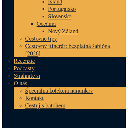
Island
Portugalsko
Slovensko
Oceánia
Nový Zéland
Cestovné tipy
Cestovný itinerár: bezplatná šablóna
[2026]
Recenzie
Podcasty
Stiahnite si
O nás
Špeciálna kolekcia náramkov
Kontakt
Cestuj s batohem