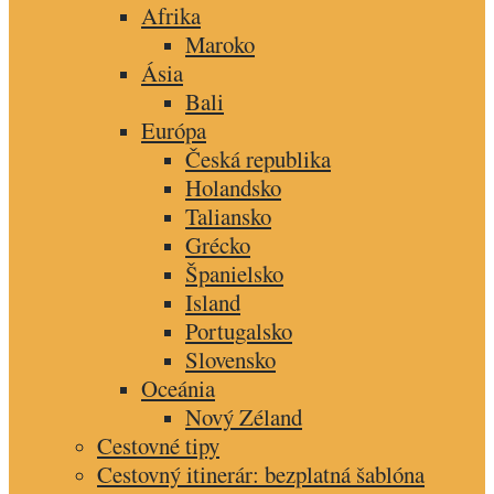
Afrika
Maroko
Ásia
Bali
Európa
Česká republika
Holandsko
Taliansko
Grécko
Španielsko
Island
Portugalsko
Slovensko
Oceánia
Nový Zéland
Cestovné tipy
Cestovný itinerár: bezplatná šablóna