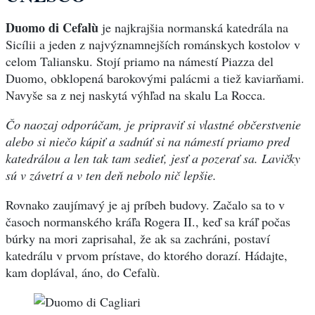
Duomo di Cefalù
je najkrajšia normanská katedrála na
Sicílii a jeden z najvýznamnejších románskych kostolov v
celom Taliansku. Stojí priamo na námestí Piazza del
Duomo, obklopená barokovými palácmi a tiež kaviarňami.
Navyše sa z nej naskytá výhľad na skalu La Rocca.
Čo naozaj odporúčam, je pripraviť si vlastné občerstvenie
alebo si niečo kúpiť a sadnúť si na námestí priamo pred
katedrálou a len tak tam sedieť, jesť a pozerať sa. Lavičky
sú v závetrí a v ten deň nebolo nič lepšie.
Rovnako zaujímavý je aj príbeh budovy. Začalo sa to v
časoch normanského kráľa Rogera II., keď sa kráľ počas
búrky na mori zaprisahal, že ak sa zachráni, postaví
katedrálu v prvom prístave, do ktorého dorazí. Hádajte,
kam doplával, áno, do Cefalù.