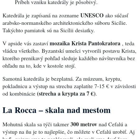
Príbeh vzniku katedrály je pôsobivý.
UNESCO
Katedrála je zapísaná na zozname
ako súčasť
arabsko-normanského architektonického súboru Sicílie.
Takýchto pamiatok sú na Sicílii desiatky.
mozaika Krista Pantokratora
V apside vás zastaví
, teda
vládcu všetkého. Byzantskí umelci vytvorili postavu Krista,
ktorého prenikavý pohľad sleduje každého návštevníka bez
ohľadu na to, kde v kostole stojí.
Samotná katedrála je bezplatná. Za múzeum, kryptu,
pokladnicu a výstup na strechu zaplatíte 7-15 € v závislosti
(strecha a krypta za 7 €)
od kombinácie
.
La Rocca – skala nad mestom
300 metrov
Mohutná skala sa týči takmer
nad Cefalú a
výstup na ňu je to najlepšie, čo môžete v Cefalú urobiť. Aj
keď.. najprv sme to neplánovali, ale mali sme dosť času,