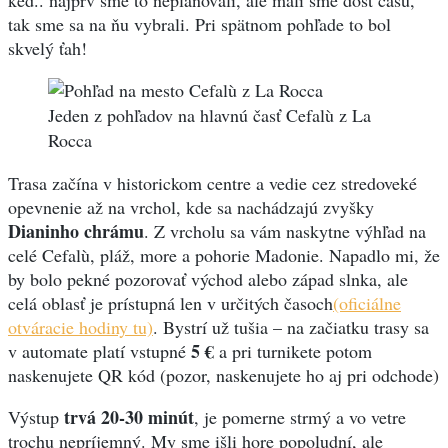
tak sme sa na ňu vybrali. Pri spätnom pohľade to bol
skvelý ťah!
Jeden z pohľadov na hlavnú časť Cefalù z La
Rocca
Trasa začína v historickom centre a vedie cez stredoveké
opevnenie až na vrchol, kde sa nachádzajú zvyšky
Dianinho chrámu
. Z vrcholu sa vám naskytne výhľad na
celé Cefalù, pláž, more a pohorie Madonie. Napadlo mi, že
by bolo pekné pozorovať východ alebo západ slnka, ale
celá oblasť je prístupná len v určitých časoch
(oficiálne
otváracie hodiny tu)
. Bystrí už tušia – na začiatku trasy sa
5 €
v automate platí vstupné
a pri turnikete potom
naskenujete QR kód (pozor, naskenujete ho aj pri odchode)
trvá 20-30 minút
Výstup
, je pomerne strmý a vo vetre
trochu nepríjemný. My sme išli hore popoludní, ale