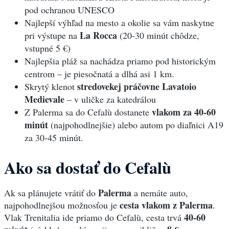
pod ochranou UNESCO
Najlepší výhľad na mesto a okolie sa vám naskytne
La Rocca
pri výstupe na
(20-30 minút chôdze,
vstupné 5 €)
Najlepšia pláž sa nachádza priamo pod historickým
centrom – je piesočnatá a dlhá asi 1 km.
stredovekej práčovne Lavatoio
Skrytý klenot
Medievale
– v uličke za katedrálou
vlakom za 40-60
Z Palerma sa do Cefalù dostanete
minút
(najpohodlnejšie) alebo autom po diaľnici A19
za 30-45 minút.
Ako sa dostať do Cefalù
Palerma
Ak sa plánujete vrátiť do
a nemáte auto,
cesta vlakom z Palerma
najpohodlnejšou možnosťou je
.
40-60
Vlak Trenitalia ide priamo do Cefalù, cesta trvá