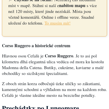
nabitou mapu
míst v mapě. Stáhni si naší e
s více
než 120 místy, které jinde nezískáš. Místa jsou
včetně komentářů. Online i offline verze. Snadné
uložení do telefonu.
To musím mít!
Corso Ruggero a historické centrum
Corso Ruggero
Hlavnou osou Cefalù je
. Je to asi pol
kilometra dlhá elegantná ulica vedúca od mora ku kostolu
Madonna della Catena. Butiky, cukrárne, kaviarne a malé
obchodíky so sicílskymi špecialitami.
Z oboch strán korza odbočujú úzke uličky so zákutiami,
kamennými schodmi a výhľadom na more na každom rohu.
Cefalù je vlastne ideálne mesto na bezcieľne potulky.
Prechádzky po Lungomare