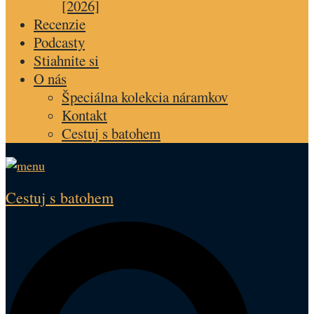
[2026]
Recenzie
Podcasty
Stiahnite si
O nás
Špeciálna kolekcia náramkov
Kontakt
Cestuj s batohem
Cestuj s batohem