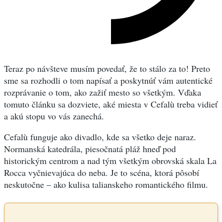
Teraz po návšteve musím povedať, že to stálo za to! Preto
sme sa rozhodli o tom napísať a poskytnúť vám autentické
rozprávanie o tom, ako zažiť mesto so všetkým. Vďaka
tomuto článku sa dozviete, aké miesta v Cefalù treba vidieť
a akú stopu vo vás zanechá.
Cefalù funguje ako divadlo, kde sa všetko deje naraz.
Normanská katedrála, piesočnatá pláž hneď pod
historickým centrom a nad tým všetkým obrovská skala La
Rocca vyčnievajúca do neba. Je to scéna, ktorá pôsobí
neskutočne – ako kulisa talianskeho romantického filmu.