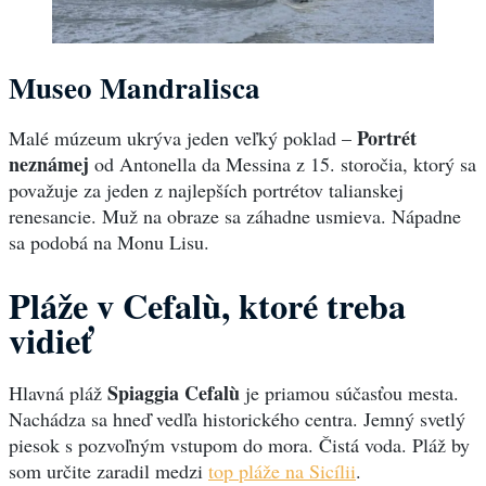
Museo Mandralisca
Portrét
Malé múzeum ukrýva jeden veľký poklad –
neznámej
od Antonella da Messina z 15. storočia, ktorý sa
považuje za jeden z najlepších portrétov talianskej
renesancie. Muž na obraze sa záhadne usmieva. Nápadne
sa podobá na Monu Lisu.
Pláže v Cefalù, ktoré
treba
vidieť
Spiaggia Cefalù
Hlavná pláž
je priamou súčasťou mesta.
Nachádza sa hneď vedľa historického centra. Jemný svetlý
piesok s pozvoľným vstupom do mora. Čistá voda. Pláž by
som určite zaradil medzi
top pláže na Sicílii
.