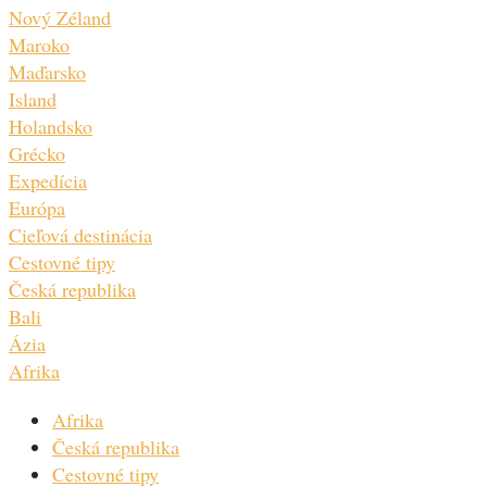
Nový Zéland
Maroko
Maďarsko
Island
Holandsko
Grécko
Expedícia
Európa
Cieľová destinácia
Cestovné tipy
Česká republika
Bali
Ázia
Afrika
Afrika
Česká republika
Cestovné tipy