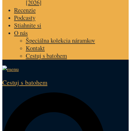
[2026]
Recenzie
Podcasty
Stiahnite si
O nás
Špeciálna kolekcia náramkov
Kontakt
Cestuj s batohem
Cestuj s batohem