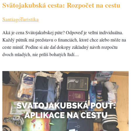
Svätojakubská cesta: Rozpočet na cestu
Santiago
Turistika
Aká je cena Svätojakubskej púte? Odpoveď je veľmi individuálna.
Každý pútnik má predstavu o financiách, ktoré chce alebo môže na
ceste minúť. Poďme si ale dať dokopy základný návrh rozpočtu
dvoch mladých, nie príliš bohatých ľudí....