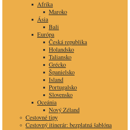
Afrika
Maroko
Ásia
Bali
Európa
Česká republika
Holandsko
Taliansko
Grécko
Španielsko
Island
Portugalsko
Slovensko
Oceánia
Nový Zéland
Cestovné tipy
Cestovný itinerár: bezplatná šablóna