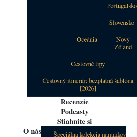
Portugalsko
Slovensko
Oceánia
Nový
Zéland
Cestovné tipy
Cestovný itinerár: bezplatná šablóna
[2026]
Recenzie
Podcasty
Stiahnite si
O nás
Špeciálna kolekcia náramkov