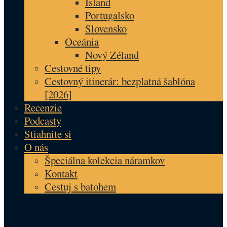
Island
Portugalsko
Slovensko
Oceánia
Nový Zéland
Cestovné tipy
Cestovný itinerár: bezplatná šablóna
[2026]
Recenzie
Podcasty
Stiahnite si
O nás
Špeciálna kolekcia náramkov
Kontakt
Cestuj s batohem