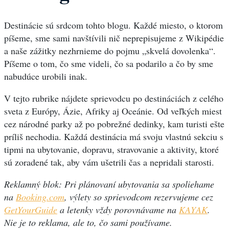
Destinácie sú srdcom tohto blogu. Každé miesto, o ktorom
píšeme, sme sami navštívili nič neprepisujeme z Wikipédie
a naše zážitky nezhrnieme do pojmu „skvelá dovolenka“.
Píšeme o tom, čo sme videli, čo sa podarilo a čo by sme
nabudúce urobili inak.
V tejto rubrike nájdete sprievodcu po destináciách z celého
sveta z Európy, Ázie, Afriky aj Oceánie. Od veľkých miest
cez národné parky až po pobrežné dedinky, kam turisti ešte
príliš nechodia. Každá destinácia má svoju vlastnú sekciu s
tipmi na ubytovanie, dopravu, stravovanie a aktivity, ktoré
sú zoradené tak, aby vám ušetrili čas a nepridali starosti.
Reklamný blok: Pri plánovaní ubytovania sa spoliehame
na
Booking.com
, výlety so sprievodcom rezervujeme cez
GetYourGuide
a letenky vždy porovnávame na
KAYAK
.
Nie je to reklama, ale to, čo sami používame.