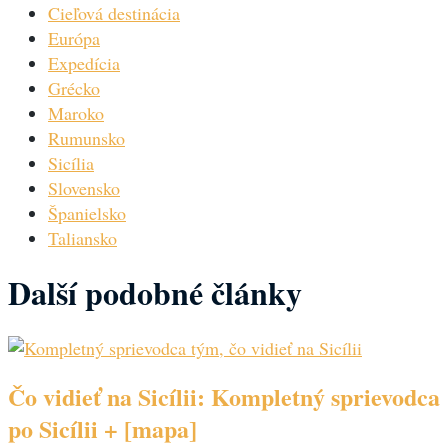
Cieľová destinácia
Európa
Expedícia
Grécko
Maroko
Rumunsko
Sicília
Slovensko
Španielsko
Taliansko
Další podobné články
Čo vidieť na Sicílii: Kompletný sprievodca
po Sicílii + [mapa]