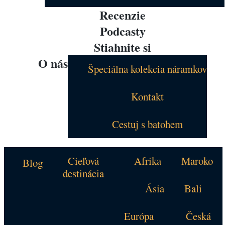
Recenzie
Podcasty
Stiahnite si
O nás
Špeciálna kolekcia náramkov
Kontakt
Cestuj s batohem
Cieľová
Afrika
Maroko
Blog
destinácia
Ásia
Bali
Európa
Česká