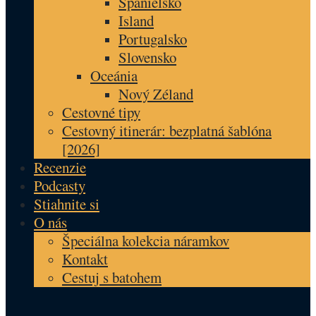
Španielsko
Island
Portugalsko
Slovensko
Oceánia
Nový Zéland
Cestovné tipy
Cestovný itinerár: bezplatná šablóna
[2026]
Recenzie
Podcasty
Stiahnite si
O nás
Špeciálna kolekcia náramkov
Kontakt
Cestuj s batohem