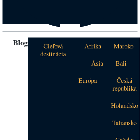
Blog
Cieľová
Afrika
Maroko
destinácia
Ásia
Bali
Európa
Česká
republika
Holandsko
Taliansko
Grécko