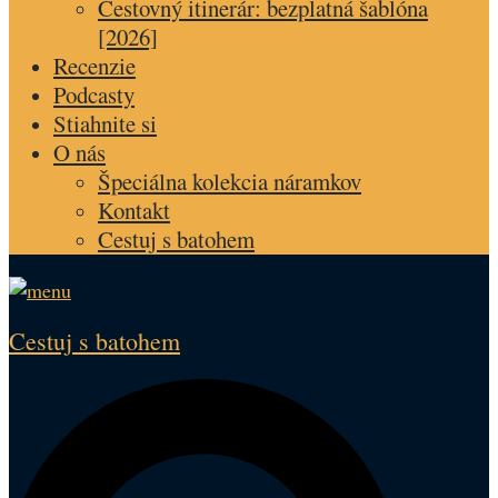
Cestovný itinerár: bezplatná šablóna
[2026]
Recenzie
Podcasty
Stiahnite si
O nás
Špeciálna kolekcia náramkov
Kontakt
Cestuj s batohem
Cestuj s batohem